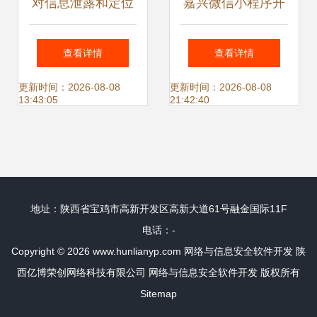
对信息泄露和定位
嘉兴微信小程序开
跟踪说‘再见’ TD
发与APP开发的对
查看详情
查看详情
Tech F4智防手机
決 网络与信息安全
更新时间：2026-08-08
更新时间：2026-08-08
13:43:05
21:42:40
护你安全出行
视角下的选择指南
地址：陕西省宝鸡市高新开发区高新大道61号融金国际11F
电话：-
Copyright © 2026
www.hunlianyp.com
网络与信息安全软件开发
陕
西亿博荣创网络科技有限公司
网络与信息安全软件开发
版权所有
Sitemap