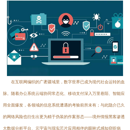
在互联网编织的广袤疆域里，数字世界已成为现代社会运转的血
脉。随着办公系统云端协同常态化、移动支付深入万里巷陌、智能应
用全面爆发，各领域的信息系统遭遇的考验前所未有；与此隐介已久
的网络风险也衍生出更为精于伪装的作案形态——境外情报黑客渗透
大数据分析平台、元宇宙与现实芯片应用相伴的眼眸式感知窃听病