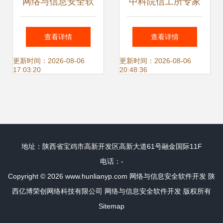
网络与信息安全软
中科院信工所专家
件开发 携手织密护
确保软件供应链安
查看详情
查看详情
网，共守数字家园
全是一项系统工程
更新时间：2026-08-06
更新时间：2026-08-06
17:03:20
20:48:36
安宁
地址：陕西省宝鸡市高新开发区高新大道61号融金国际11F
电话：-
Copyright © 2026
www.hunlianyp.com
网络与信息安全软件开发
陕
西亿博荣创网络科技有限公司
网络与信息安全软件开发
版权所有
Sitemap